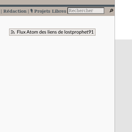
Rédaction
🎙️ Projets Libres
Flux Atom des liens de lostprophet91