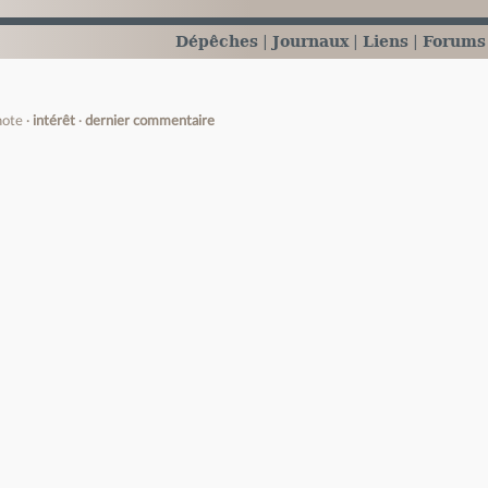
Dépêches
Journaux
Liens
Forums
note
intérêt
dernier commentaire
e