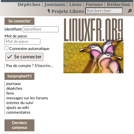
Dépêches
Journaux
Liens
Forums
Rédaction
🎙️ Projets Libres
Se connecter
Identifiant
Mot de passe
Connexion automatique
Pas de compte ? S’inscrire…
lostprophet91
journaux
dépêches
liens
messages sur les forums
entrées du suivi
ajouts au wiki
commentaires
Derniers
contenus