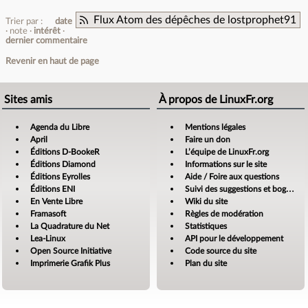
Flux Atom des dépêches de lostprophet91
Trier par :
date
note
intérêt
dernier commentaire
Revenir en haut de page
Sites amis
À propos de LinuxFr.org
Agenda du Libre
Mentions légales
April
Faire un don
Éditions D-BookeR
L’équipe de LinuxFr.org
Éditions Diamond
Informations sur le site
Éditions Eyrolles
Aide / Foire aux questions
Éditions ENI
Suivi des suggestions et bogues
En Vente Libre
Wiki du site
Framasoft
Règles de modération
La Quadrature du Net
Statistiques
Lea-Linux
API pour le développement
Open Source Initiative
Code source du site
Imprimerie Grafik Plus
Plan du site