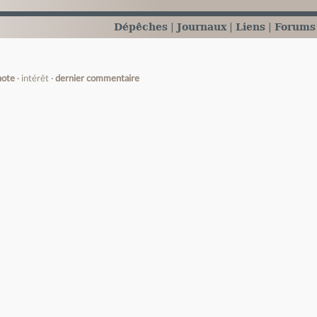
Dépêches
Journaux
Liens
Forums
note
intérêt
dernier commentaire
e