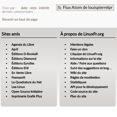
Flux Atom de louispierrelpr
Trier par :
date
note
intérêt
dernier commentaire
Revenir en haut de page
Sites amis
À propos de LinuxFr.org
Agenda du Libre
Mentions légales
April
Faire un don
Éditions D-BookeR
L’équipe de LinuxFr.org
Éditions Diamond
Informations sur le site
Éditions Eyrolles
Aide / Foire aux questions
Éditions ENI
Suivi des suggestions et bogues
En Vente Libre
Wiki du site
Framasoft
Règles de modération
La Quadrature du Net
Statistiques
Lea-Linux
API pour le développement
Open Source Initiative
Code source du site
Imprimerie Grafik Plus
Plan du site