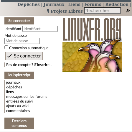
Dépêches
Journaux
Liens
Forums
Rédaction
🎙️ Projets Libres
Se connecter
Identifiant
Mot de passe
Connexion automatique
Pas de compte ? S’inscrire…
louispierrelpr
journaux
dépêches
liens
messages sur les forums
entrées du suivi
ajouts au wiki
commentaires
Derniers
contenus