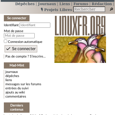
Dépêches
Journaux
Liens
Forums
Rédaction
🎙️ Projets Libres
Se connecter
Identifiant
Mot de passe
Connexion automatique
Pas de compte ? S’inscrire…
Mad-Mint
journaux
dépêches
liens
messages sur les forums
entrées du suivi
ajouts au wiki
commentaires
Derniers
contenus