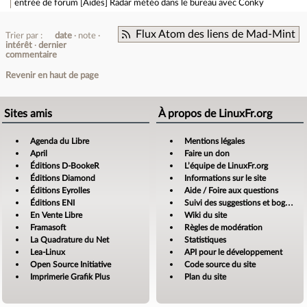
entrée de forum
[Aides] Radar météo dans le bureau avec Conky
Flux Atom des liens de Mad-Mint
Trier par :
date
note
intérêt
dernier
commentaire
Revenir en haut de page
Sites amis
À propos de LinuxFr.org
Agenda du Libre
Mentions légales
April
Faire un don
Éditions D-BookeR
L’équipe de LinuxFr.org
Éditions Diamond
Informations sur le site
Éditions Eyrolles
Aide / Foire aux questions
Éditions ENI
Suivi des suggestions et bogues
En Vente Libre
Wiki du site
Framasoft
Règles de modération
La Quadrature du Net
Statistiques
Lea-Linux
API pour le développement
Open Source Initiative
Code source du site
Imprimerie Grafik Plus
Plan du site