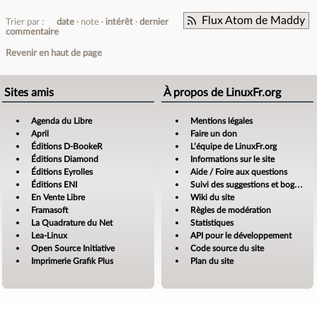
Flux Atom de Maddy
Trier par :
date
note
intérêt
dernier
commentaire
Revenir en haut de page
Sites amis
À propos de LinuxFr.org
Agenda du Libre
Mentions légales
April
Faire un don
Éditions D-BookeR
L’équipe de LinuxFr.org
Éditions Diamond
Informations sur le site
Éditions Eyrolles
Aide / Foire aux questions
Éditions ENI
Suivi des suggestions et bogues
En Vente Libre
Wiki du site
Framasoft
Règles de modération
La Quadrature du Net
Statistiques
Lea-Linux
API pour le développement
Open Source Initiative
Code source du site
Imprimerie Grafik Plus
Plan du site