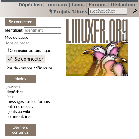
Dépêches
Journaux
Liens
Forums
Rédaction
🎙️ Projets Libres
Se connecter
Identifiant
Mot de passe
Connexion automatique
Pas de compte ? S’inscrire…
Maddy
journaux
dépêches
liens
messages sur les forums
entrées du suivi
ajouts au wiki
commentaires
Derniers
contenus