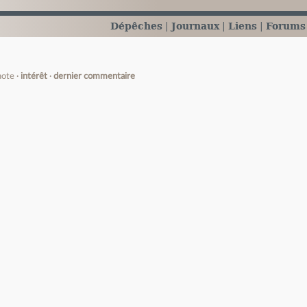
Dépêches
Journaux
Liens
Forums
note
intérêt
dernier commentaire
e