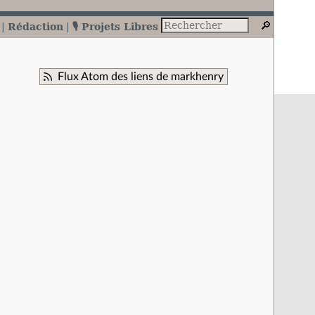
Rédaction
🎙️ Projets Libres
Flux Atom des liens de markhenry