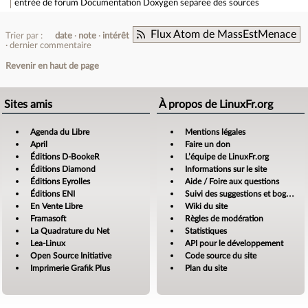
entrée de forum
Documentation Doxygen separee des sources
Flux Atom de MassEstMenace
Trier par :
date
note
intérêt
dernier commentaire
Revenir en haut de page
Sites amis
À propos de LinuxFr.org
Agenda du Libre
Mentions légales
April
Faire un don
Éditions D-BookeR
L’équipe de LinuxFr.org
Éditions Diamond
Informations sur le site
Éditions Eyrolles
Aide / Foire aux questions
Éditions ENI
Suivi des suggestions et bogues
En Vente Libre
Wiki du site
Framasoft
Règles de modération
La Quadrature du Net
Statistiques
Lea-Linux
API pour le développement
Open Source Initiative
Code source du site
Imprimerie Grafik Plus
Plan du site