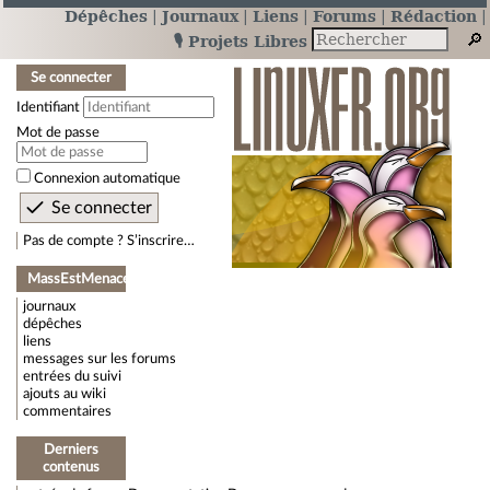
Dépêches
Journaux
Liens
Forums
Rédaction
🎙️ Projets Libres
Se connecter
Identifiant
Mot de passe
Connexion automatique
Pas de compte ? S’inscrire…
MassEstMenace
journaux
dépêches
liens
messages sur les forums
entrées du suivi
ajouts au wiki
commentaires
Derniers
contenus