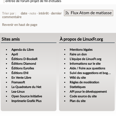
entrée de forum
projet de fin d'etudes
Flux Atom de matiasse
Trier par :
date
note
intérêt
dernier
commentaire
Revenir en haut de page
Sites amis
À propos de LinuxFr.org
Agenda du Libre
Mentions légales
April
Faire un don
Éditions D-BookeR
L’équipe de LinuxFr.org
Éditions Diamond
Informations sur le site
Éditions Eyrolles
Aide / Foire aux questions
Éditions ENI
Suivi des suggestions et bogues
En Vente Libre
Wiki du site
Framasoft
Règles de modération
La Quadrature du Net
Statistiques
Lea-Linux
API pour le développement
Open Source Initiative
Code source du site
Imprimerie Grafik Plus
Plan du site