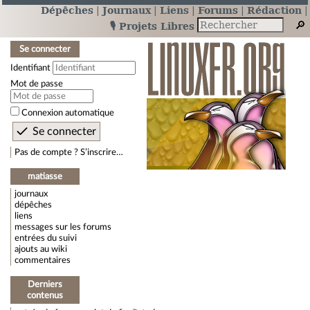
Dépêches
Journaux
Liens
Forums
Rédaction
🎙️ Projets Libres
Se connecter
Identifiant
Mot de passe
Connexion automatique
Pas de compte ? S’inscrire…
matiasse
journaux
dépêches
liens
messages sur les forums
entrées du suivi
ajouts au wiki
commentaires
Derniers
contenus