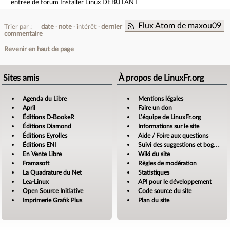
entrée de forum
Installer Linux DEBUTANT
Flux Atom de maxou09
Trier par :
date
note
intérêt
dernier
commentaire
Revenir en haut de page
Sites amis
À propos de LinuxFr.org
Agenda du Libre
Mentions légales
April
Faire un don
Éditions D-BookeR
L’équipe de LinuxFr.org
Éditions Diamond
Informations sur le site
Éditions Eyrolles
Aide / Foire aux questions
Éditions ENI
Suivi des suggestions et bogues
En Vente Libre
Wiki du site
Framasoft
Règles de modération
La Quadrature du Net
Statistiques
Lea-Linux
API pour le développement
Open Source Initiative
Code source du site
Imprimerie Grafik Plus
Plan du site