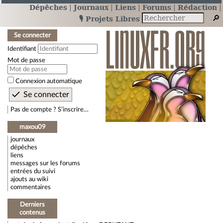
Dépêches
Journaux
Liens
Forums
Rédaction
🎙️ Projets Libres
Se connecter
Identifiant
Mot de passe
Connexion automatique
Pas de compte ? S’inscrire…
maxou09
journaux
dépêches
liens
messages sur les forums
entrées du suivi
ajouts au wiki
commentaires
Derniers
contenus