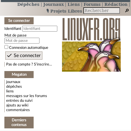
Dépêches
Journaux
Liens
Forums
Rédaction
🎙️ Projets Libres
Se connecter
Identifiant
Mot de passe
Connexion automatique
Pas de compte ? S’inscrire…
Megaton
journaux
dépêches
liens
messages sur les forums
entrées du suivi
ajouts au wiki
commentaires
Derniers
contenus