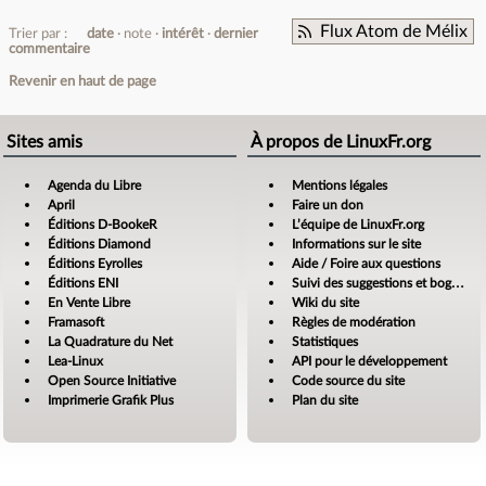
Flux Atom de Mélix
Trier par :
date
note
intérêt
dernier
commentaire
Revenir en haut de page
Sites amis
À propos de LinuxFr.org
Agenda du Libre
Mentions légales
April
Faire un don
Éditions D-BookeR
L’équipe de LinuxFr.org
Éditions Diamond
Informations sur le site
Éditions Eyrolles
Aide / Foire aux questions
Éditions ENI
Suivi des suggestions et bogues
En Vente Libre
Wiki du site
Framasoft
Règles de modération
La Quadrature du Net
Statistiques
Lea-Linux
API pour le développement
Open Source Initiative
Code source du site
Imprimerie Grafik Plus
Plan du site