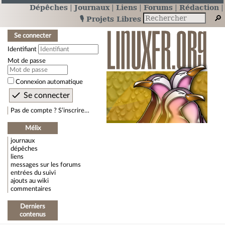
Dépêches
Journaux
Liens
Forums
Rédaction
🎙️ Projets Libres
Se connecter
Identifiant
Mot de passe
Connexion automatique
Pas de compte ? S’inscrire…
Mélix
journaux
dépêches
liens
messages sur les forums
entrées du suivi
ajouts au wiki
commentaires
Derniers
contenus