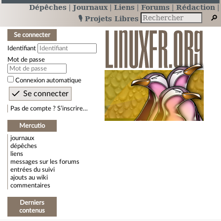
Dépêches
Journaux
Liens
Forums
Rédaction
🎙️ Projets Libres
Se connecter
Identifiant
Mot de passe
Connexion automatique
Pas de compte ? S’inscrire…
Mercutio
journaux
dépêches
liens
messages sur les forums
entrées du suivi
ajouts au wiki
commentaires
Derniers
contenus