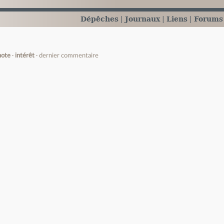
Dépêches
Journaux
Liens
Forums
note
intérêt
dernier commentaire
e