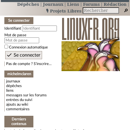
Dépêches
Journaux
Liens
Forums
Rédaction
🎙️ Projets Libres
Se connecter
Identifiant
Mot de passe
Connexion automatique
Pas de compte ? S’inscrire…
michelmclaren
journaux
dépêches
liens
messages sur les forums
entrées du suivi
ajouts au wiki
commentaires
Derniers
contenus