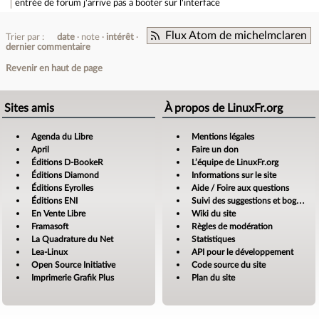
entrée de forum
j'arrive pas a booter sur l'interface
Flux Atom de michelmclaren
Trier par :
date
note
intérêt
dernier commentaire
Revenir en haut de page
Sites amis
À propos de LinuxFr.org
Agenda du Libre
Mentions légales
April
Faire un don
Éditions D-BookeR
L’équipe de LinuxFr.org
Éditions Diamond
Informations sur le site
Éditions Eyrolles
Aide / Foire aux questions
Éditions ENI
Suivi des suggestions et bogues
En Vente Libre
Wiki du site
Framasoft
Règles de modération
La Quadrature du Net
Statistiques
Lea-Linux
API pour le développement
Open Source Initiative
Code source du site
Imprimerie Grafik Plus
Plan du site