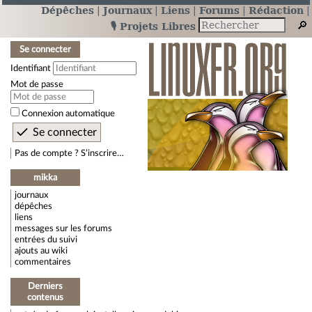
Dépêches
Journaux
Liens
Forums
Rédaction
🎙️ Projets Libres
Se connecter
Identifiant
Mot de passe
Connexion automatique
Pas de compte ? S’inscrire…
mikka
journaux
dépêches
liens
messages sur les forums
entrées du suivi
ajouts au wiki
commentaires
Derniers
contenus