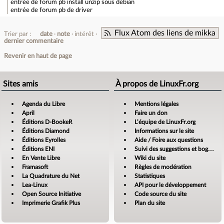
entrée de forum
pb install unzip sous debian
entrée de forum
pb de driver
Flux Atom des liens de mikka
Trier par :
date
note
intérêt
dernier commentaire
Revenir en haut de page
Sites amis
À propos de LinuxFr.org
Agenda du Libre
Mentions légales
April
Faire un don
Éditions D-BookeR
L’équipe de LinuxFr.org
Éditions Diamond
Informations sur le site
Éditions Eyrolles
Aide / Foire aux questions
Éditions ENI
Suivi des suggestions et bogues
En Vente Libre
Wiki du site
Framasoft
Règles de modération
La Quadrature du Net
Statistiques
Lea-Linux
API pour le développement
Open Source Initiative
Code source du site
Imprimerie Grafik Plus
Plan du site