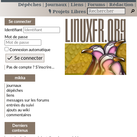
Dépêches
Journaux
Liens
Forums
Rédaction
🎙️ Projets Libres
Se connecter
Identifiant
Mot de passe
Connexion automatique
Pas de compte ? S’inscrire…
mikka
journaux
dépêches
liens
messages sur les forums
entrées du suivi
ajouts au wiki
commentaires
Derniers
contenus