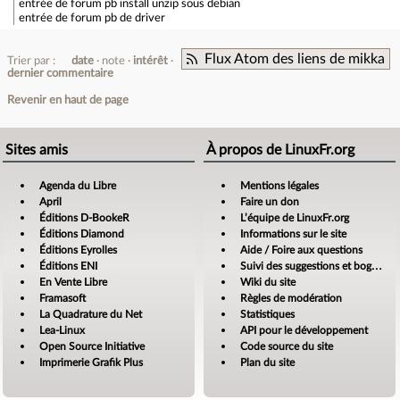
entrée de forum
pb install unzip sous debian
entrée de forum
pb de driver
Flux Atom des liens de mikka
Trier par :
date
note
intérêt
dernier commentaire
Revenir en haut de page
Sites amis
À propos de LinuxFr.org
Agenda du Libre
Mentions légales
April
Faire un don
Éditions D-BookeR
L’équipe de LinuxFr.org
Éditions Diamond
Informations sur le site
Éditions Eyrolles
Aide / Foire aux questions
Éditions ENI
Suivi des suggestions et bogues
En Vente Libre
Wiki du site
Framasoft
Règles de modération
La Quadrature du Net
Statistiques
Lea-Linux
API pour le développement
Open Source Initiative
Code source du site
Imprimerie Grafik Plus
Plan du site