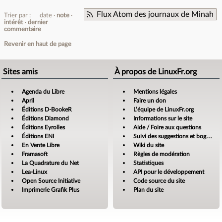
Flux Atom des journaux de Minah
Trier par :
date
note
intérêt
dernier
commentaire
Revenir en haut de page
Sites amis
À propos de LinuxFr.org
Agenda du Libre
Mentions légales
April
Faire un don
Éditions D-BookeR
L’équipe de LinuxFr.org
Éditions Diamond
Informations sur le site
Éditions Eyrolles
Aide / Foire aux questions
Éditions ENI
Suivi des suggestions et bogues
En Vente Libre
Wiki du site
Framasoft
Règles de modération
La Quadrature du Net
Statistiques
Lea-Linux
API pour le développement
Open Source Initiative
Code source du site
Imprimerie Grafik Plus
Plan du site