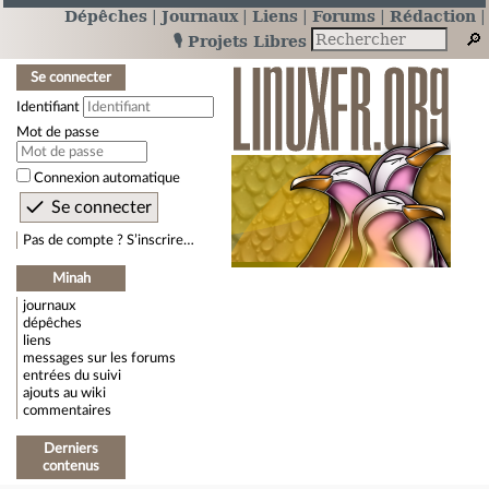
Dépêches
Journaux
Liens
Forums
Rédaction
🎙️ Projets Libres
Se connecter
Identifiant
Mot de passe
Connexion automatique
Pas de compte ? S’inscrire…
Minah
journaux
dépêches
liens
messages sur les forums
entrées du suivi
ajouts au wiki
commentaires
Derniers
contenus