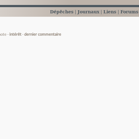
Dépêches
Journaux
Liens
Forums
note
intérêt
dernier commentaire
e