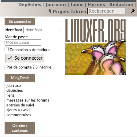
Dépêches
Journaux
Liens
Forums
Rédaction
🎙️ Projets Libres
Se connecter
Identifiant
Mot de passe
Connexion automatique
Pas de compte ? S’inscrire…
MingDesir
journaux
dépêches
liens
messages sur les forums
entrées du suivi
ajouts au wiki
commentaires
Derniers
contenus