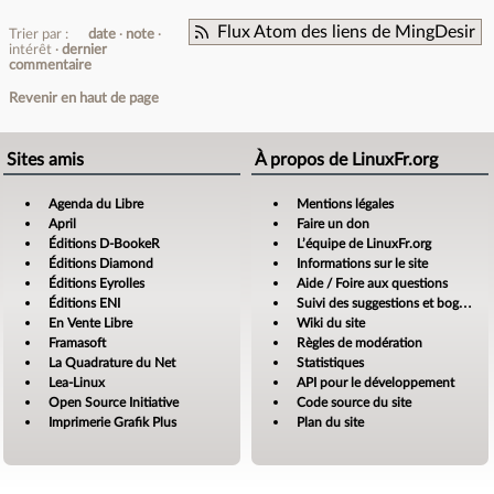
Flux Atom des liens de MingDesir
Trier par :
date
note
intérêt
dernier
commentaire
Revenir en haut de page
Sites amis
À propos de LinuxFr.org
Agenda du Libre
Mentions légales
April
Faire un don
Éditions D-BookeR
L’équipe de LinuxFr.org
Éditions Diamond
Informations sur le site
Éditions Eyrolles
Aide / Foire aux questions
Éditions ENI
Suivi des suggestions et bogues
En Vente Libre
Wiki du site
Framasoft
Règles de modération
La Quadrature du Net
Statistiques
Lea-Linux
API pour le développement
Open Source Initiative
Code source du site
Imprimerie Grafik Plus
Plan du site