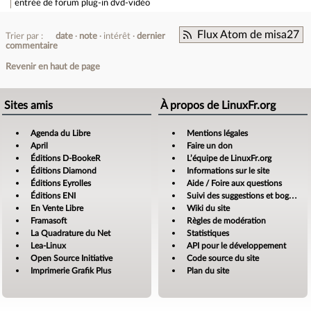
entrée de forum
plug-in dvd-vidéo
Flux Atom de misa27
Trier par :
date
note
intérêt
dernier
commentaire
Revenir en haut de page
Sites amis
À propos de LinuxFr.org
Agenda du Libre
Mentions légales
April
Faire un don
Éditions D-BookeR
L’équipe de LinuxFr.org
Éditions Diamond
Informations sur le site
Éditions Eyrolles
Aide / Foire aux questions
Éditions ENI
Suivi des suggestions et bogues
En Vente Libre
Wiki du site
Framasoft
Règles de modération
La Quadrature du Net
Statistiques
Lea-Linux
API pour le développement
Open Source Initiative
Code source du site
Imprimerie Grafik Plus
Plan du site