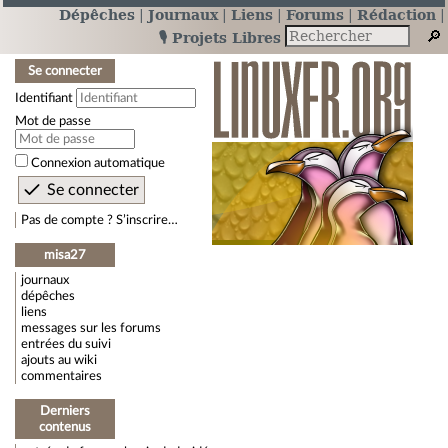
Dépêches
Journaux
Liens
Forums
Rédaction
🎙️ Projets Libres
Se connecter
Identifiant
Mot de passe
Connexion automatique
Pas de compte ? S’inscrire…
misa27
journaux
dépêches
liens
messages sur les forums
entrées du suivi
ajouts au wiki
commentaires
Derniers
contenus