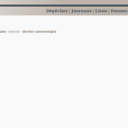
Dépêches
Journaux
Liens
Forums
note
intérêt
dernier commentaire
e