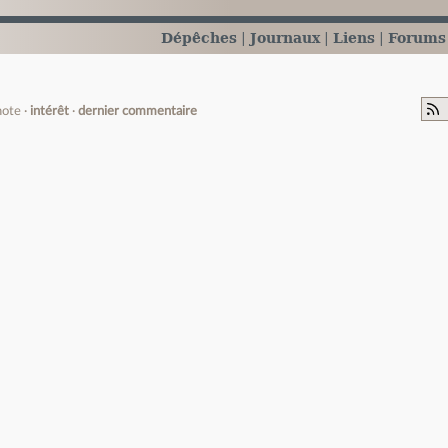
Dépêches
Journaux
Liens
Forums
note
intérêt
dernier commentaire
e