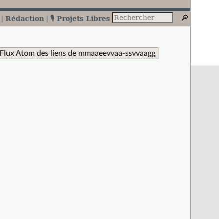
Rédaction
🎙️ Projets Libres
Flux Atom des liens de mmaaeevvaa-ssvvaagg