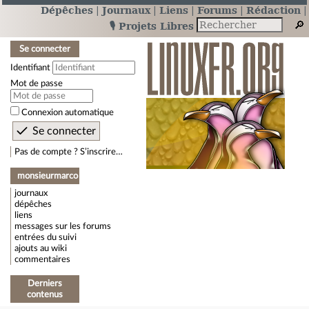
Dépêches
Journaux
Liens
Forums
Rédaction
🎙️ Projets Libres
Se connecter
Identifiant
Mot de passe
Connexion automatique
Pas de compte ? S’inscrire…
monsieurmarco
journaux
dépêches
liens
messages sur les forums
entrées du suivi
ajouts au wiki
commentaires
Derniers
contenus