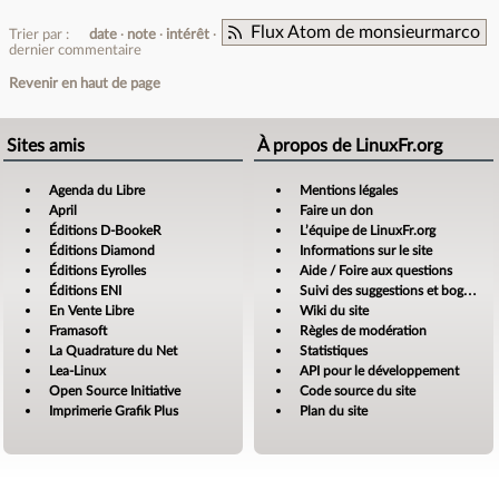
Flux Atom de monsieurmarco
Trier par :
date
note
intérêt
dernier commentaire
Revenir en haut de page
Sites amis
À propos de LinuxFr.org
Agenda du Libre
Mentions légales
April
Faire un don
Éditions D-BookeR
L’équipe de LinuxFr.org
Éditions Diamond
Informations sur le site
Éditions Eyrolles
Aide / Foire aux questions
Éditions ENI
Suivi des suggestions et bogues
En Vente Libre
Wiki du site
Framasoft
Règles de modération
La Quadrature du Net
Statistiques
Lea-Linux
API pour le développement
Open Source Initiative
Code source du site
Imprimerie Grafik Plus
Plan du site