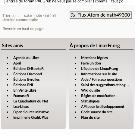
entrée de forum
PXEGrub ne veut pas se compiler ( comme il faut ):x
Flux Atom de nath49300
Trier par :
date
note
intérêt
dernier commentaire
Revenir en haut de page
Sites amis
À propos de LinuxFr.org
Agenda du Libre
Mentions légales
April
Faire un don
Éditions D-BookeR
L’équipe de LinuxFr.org
Éditions Diamond
Informations sur le site
Éditions Eyrolles
Aide / Foire aux questions
Éditions ENI
Suivi des suggestions et bogues
En Vente Libre
Wiki du site
Framasoft
Règles de modération
La Quadrature du Net
Statistiques
Lea-Linux
API pour le développement
Open Source Initiative
Code source du site
Imprimerie Grafik Plus
Plan du site