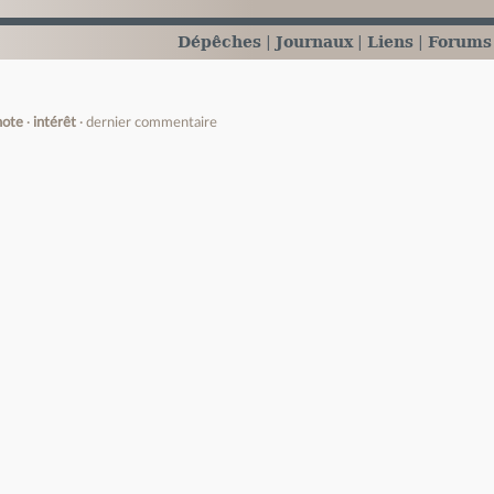
Dépêches
Journaux
Liens
Forums
note
intérêt
dernier commentaire
e