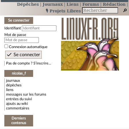
Dépêches
Journaux
Liens
Forums
Rédaction
🎙️ Projets Libres
Se connecter
Identifiant
Mot de passe
Connexion automatique
Pas de compte ? S’inscrire…
nicolas_f
journaux
dépêches
liens
messages sur les forums
entrées du suivi
ajouts au wiki
commentaires
Derniers
contenus