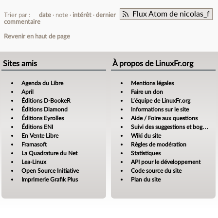
Flux Atom de nicolas_f
Trier par :
date
note
intérêt
dernier
commentaire
Revenir en haut de page
Sites amis
À propos de LinuxFr.org
Agenda du Libre
Mentions légales
April
Faire un don
Éditions D-BookeR
L’équipe de LinuxFr.org
Éditions Diamond
Informations sur le site
Éditions Eyrolles
Aide / Foire aux questions
Éditions ENI
Suivi des suggestions et bogues
En Vente Libre
Wiki du site
Framasoft
Règles de modération
La Quadrature du Net
Statistiques
Lea-Linux
API pour le développement
Open Source Initiative
Code source du site
Imprimerie Grafik Plus
Plan du site