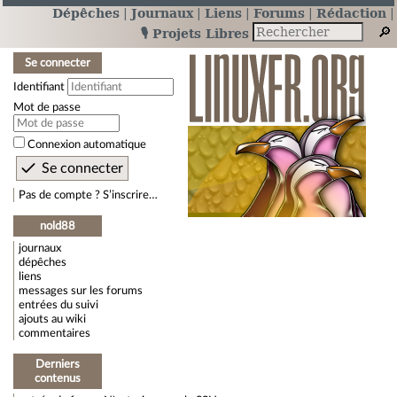
Dépêches
Journaux
Liens
Forums
Rédaction
🎙️ Projets Libres
Se connecter
Identifiant
Mot de passe
Connexion automatique
Pas de compte ? S’inscrire…
nold88
journaux
dépêches
liens
messages sur les forums
entrées du suivi
ajouts au wiki
commentaires
Derniers
contenus