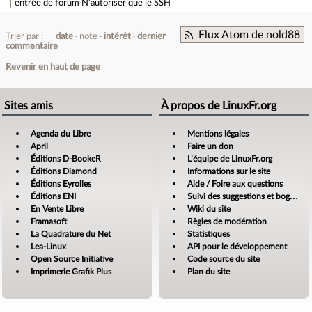
entrée de forum
N'autoriser que le SSH
Flux Atom de nold88
Trier par :
date
note
intérêt
dernier
commentaire
Revenir en haut de page
Sites amis
À propos de LinuxFr.org
Agenda du Libre
Mentions légales
April
Faire un don
Éditions D-BookeR
L’équipe de LinuxFr.org
Éditions Diamond
Informations sur le site
Éditions Eyrolles
Aide / Foire aux questions
Éditions ENI
Suivi des suggestions et bogues
En Vente Libre
Wiki du site
Framasoft
Règles de modération
La Quadrature du Net
Statistiques
Lea-Linux
API pour le développement
Open Source Initiative
Code source du site
Imprimerie Grafik Plus
Plan du site