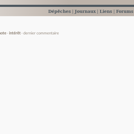
Dépêches
Journaux
Liens
Forums
note
intérêt
dernier commentaire
e