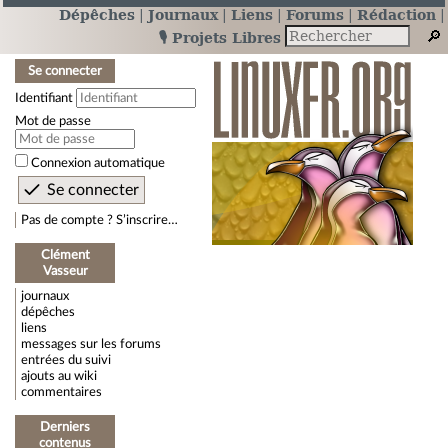
Dépêches
Journaux
Liens
Forums
Rédaction
🎙️ Projets Libres
Se connecter
Identifiant
Mot de passe
Connexion automatique
Pas de compte ? S’inscrire…
Clément
Vasseur
journaux
dépêches
liens
messages sur les forums
entrées du suivi
ajouts au wiki
commentaires
Derniers
contenus