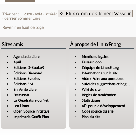
Flux Atom de Clément Vasseur
Trier par :
date
note
intérêt
dernier commentaire
Revenir en haut de page
Sites amis
À propos de LinuxFr.org
Agenda du Libre
Mentions légales
April
Faire un don
Éditions D-BookeR
L’équipe de LinuxFr.org
Éditions Diamond
Informations sur le site
Éditions Eyrolles
Aide / Foire aux questions
Éditions ENI
Suivi des suggestions et bogues
En Vente Libre
Wiki du site
Framasoft
Règles de modération
La Quadrature du Net
Statistiques
Lea-Linux
API pour le développement
Open Source Initiative
Code source du site
Imprimerie Grafik Plus
Plan du site