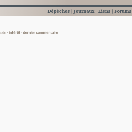
Dépêches
Journaux
Liens
Forums
note
intérêt
dernier commentaire
e