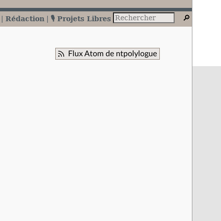
Rédaction
🎙️ Projets Libres
Flux Atom de ntpolylogue