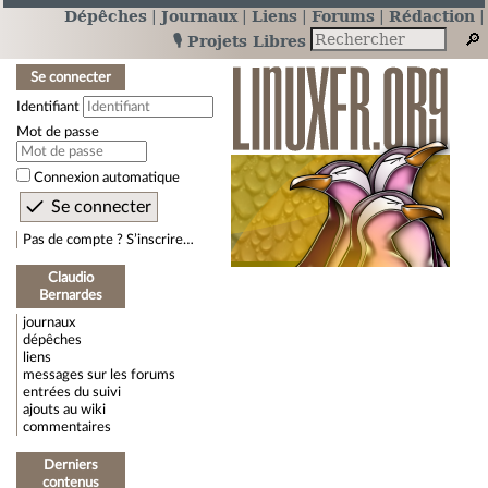
Dépêches
Journaux
Liens
Forums
Rédaction
🎙️ Projets Libres
Se connecter
Identifiant
Mot de passe
Connexion automatique
Pas de compte ? S’inscrire…
Claudio
Bernardes
journaux
dépêches
liens
messages sur les forums
entrées du suivi
ajouts au wiki
commentaires
Derniers
contenus