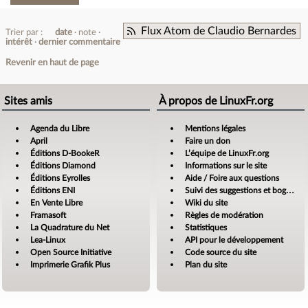
Flux Atom de Claudio Bernardes
Trier par :
date
note
intérêt
dernier commentaire
Revenir en haut de page
Sites amis
À propos de LinuxFr.org
Agenda du Libre
Mentions légales
April
Faire un don
Éditions D-BookeR
L’équipe de LinuxFr.org
Éditions Diamond
Informations sur le site
Éditions Eyrolles
Aide / Foire aux questions
Éditions ENI
Suivi des suggestions et bogues
En Vente Libre
Wiki du site
Framasoft
Règles de modération
La Quadrature du Net
Statistiques
Lea-Linux
API pour le développement
Open Source Initiative
Code source du site
Imprimerie Grafik Plus
Plan du site