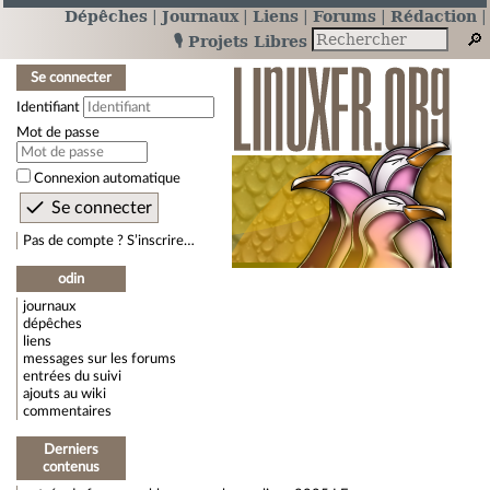
Dépêches
Journaux
Liens
Forums
Rédaction
🎙️ Projets Libres
Se connecter
Identifiant
Mot de passe
Connexion automatique
Pas de compte ? S’inscrire…
odin
journaux
dépêches
liens
messages sur les forums
entrées du suivi
ajouts au wiki
commentaires
Derniers
contenus