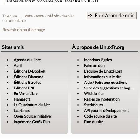
entrée de forum
probleme pour lancer linux 2005 LE
Flux Atom de odin
Trier par :
date
note
intérêt
dernier
commentaire
Revenir en haut de page
Sites amis
À propos de LinuxFr.org
Agenda du Libre
Mentions légales
April
Faire un don
Éditions D-BookeR
L’équipe de LinuxFr.org
Éditions Diamond
Informations sur le site
Éditions Eyrolles
Aide / Foire aux questions
Éditions ENI
Suivi des suggestions et bogues
En Vente Libre
Wiki du site
Framasoft
Règles de modération
La Quadrature du Net
Statistiques
Lea-Linux
API pour le développement
Open Source Initiative
Code source du site
Imprimerie Grafik Plus
Plan du site