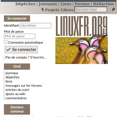
Dépêches
Journaux
Liens
Forums
Rédaction
🎙️ Projets Libres
Se connecter
Identifiant
Mot de passe
Connexion automatique
Pas de compte ? S’inscrire…
OrsE
journaux
dépêches
liens
messages sur les forums
entrées du suivi
ajouts au wiki
commentaires
Derniers
contenus