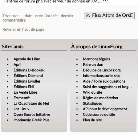
entrée de forum
php avec serveur de donnée en XML...???
Flux Atom de OrsE
Trier par :
date
note
intérêt
dernier
commentaire
Revenir en haut de page
Sites amis
À propos de LinuxFr.org
Agenda du Libre
Mentions légales
April
Faire un don
Éditions D-BookeR
L’équipe de LinuxFr.org
Éditions Diamond
Informations sur le site
Éditions Eyrolles
Aide / Foire aux questions
Éditions ENI
Suivi des suggestions et bogues
En Vente Libre
Wiki du site
Framasoft
Règles de modération
La Quadrature du Net
Statistiques
Lea-Linux
API pour le développement
Open Source Initiative
Code source du site
Imprimerie Grafik Plus
Plan du site