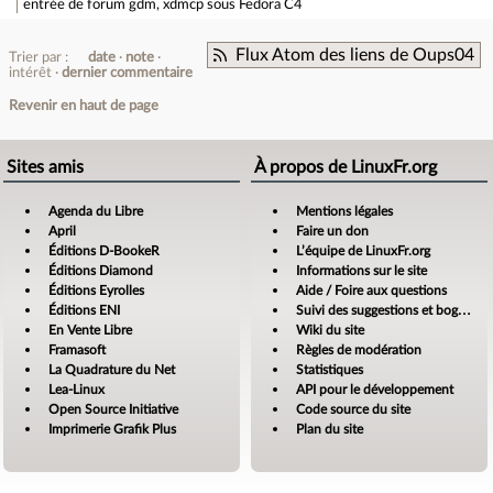
entrée de forum
gdm, xdmcp sous Fedora C4
Flux Atom des liens de Oups04
Trier par :
date
note
intérêt
dernier commentaire
Revenir en haut de page
Sites amis
À propos de LinuxFr.org
Agenda du Libre
Mentions légales
April
Faire un don
Éditions D-BookeR
L’équipe de LinuxFr.org
Éditions Diamond
Informations sur le site
Éditions Eyrolles
Aide / Foire aux questions
Éditions ENI
Suivi des suggestions et bogues
En Vente Libre
Wiki du site
Framasoft
Règles de modération
La Quadrature du Net
Statistiques
Lea-Linux
API pour le développement
Open Source Initiative
Code source du site
Imprimerie Grafik Plus
Plan du site