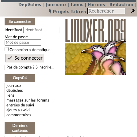
Dépêches
Journaux
Liens
Forums
Rédaction
🎙️ Projets Libres
Se connecter
Identifiant
Mot de passe
Connexion automatique
Pas de compte ? S’inscrire…
Oups04
journaux
dépêches
liens
messages sur les forums
entrées du suivi
ajouts au wiki
commentaires
Derniers
contenus