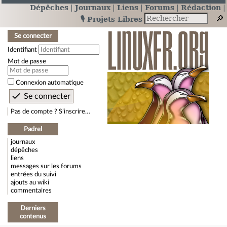
Dépêches
Journaux
Liens
Forums
Rédaction
🎙️ Projets Libres
Se connecter
Identifiant
Mot de passe
Connexion automatique
Pas de compte ? S’inscrire…
Padrel
journaux
dépêches
liens
messages sur les forums
entrées du suivi
ajouts au wiki
commentaires
Derniers
contenus