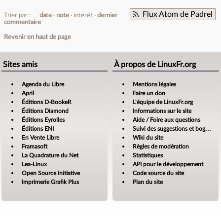
Flux Atom de Padrel
Trier par :
date
note
intérêt
dernier
commentaire
Revenir en haut de page
Sites amis
À propos de LinuxFr.org
Agenda du Libre
Mentions légales
April
Faire un don
Éditions D-BookeR
L’équipe de LinuxFr.org
Éditions Diamond
Informations sur le site
Éditions Eyrolles
Aide / Foire aux questions
Éditions ENI
Suivi des suggestions et bogues
En Vente Libre
Wiki du site
Framasoft
Règles de modération
La Quadrature du Net
Statistiques
Lea-Linux
API pour le développement
Open Source Initiative
Code source du site
Imprimerie Grafik Plus
Plan du site