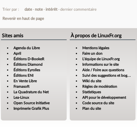
Trier par :
date
note
intérêt
dernier commentaire
Revenir en haut de page
Sites amis
À propos de LinuxFr.org
Agenda du Libre
Mentions légales
April
Faire un don
Éditions D-BookeR
L’équipe de LinuxFr.org
Éditions Diamond
Informations sur le site
Éditions Eyrolles
Aide / Foire aux questions
Éditions ENI
Suivi des suggestions et bogues
En Vente Libre
Wiki du site
Framasoft
Règles de modération
La Quadrature du Net
Statistiques
Lea-Linux
API pour le développement
Open Source Initiative
Code source du site
Imprimerie Grafik Plus
Plan du site