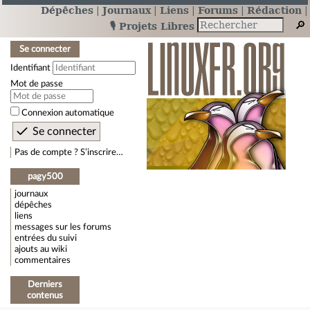
Dépêches
Journaux
Liens
Forums
Rédaction
🎙️ Projets Libres
Se connecter
Identifiant
Mot de passe
Connexion automatique
Pas de compte ? S’inscrire…
pagy500
journaux
dépêches
liens
messages sur les forums
entrées du suivi
ajouts au wiki
commentaires
Derniers
contenus