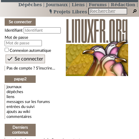
Dépêches
Journaux
Liens
Forums
Rédaction
🎙️ Projets Libres
Se connecter
Identifiant
Mot de passe
Connexion automatique
Pas de compte ? S’inscrire…
papap2
journaux
dépêches
liens
messages sur les forums
entrées du suivi
ajouts au wiki
commentaires
Derniers
contenus