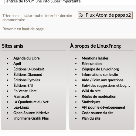
entrée de forum
une info Super Importante
Flux Atom de papap2
Trier par :
date
note
intérêt
dernier
commentaire
Revenir en haut de page
Sites amis
À propos de LinuxFr.org
Agenda du Libre
Mentions légales
April
Faire un don
Éditions D-BookeR
L’équipe de LinuxFr.org
Éditions Diamond
Informations sur le site
Éditions Eyrolles
Aide / Foire aux questions
Éditions ENI
Suivi des suggestions et bogues
En Vente Libre
Wiki du site
Framasoft
Règles de modération
La Quadrature du Net
Statistiques
Lea-Linux
API pour le développement
Open Source Initiative
Code source du site
Imprimerie Grafik Plus
Plan du site