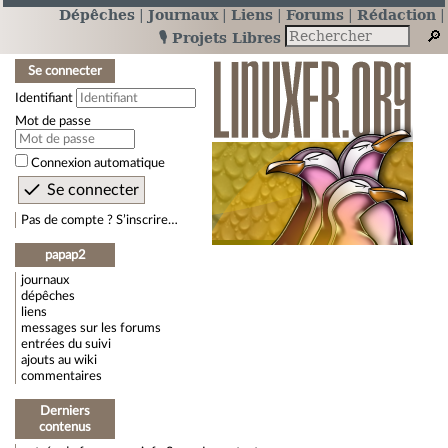
Dépêches
Journaux
Liens
Forums
Rédaction
🎙️ Projets Libres
Se connecter
Identifiant
Mot de passe
Connexion automatique
Pas de compte ? S’inscrire…
papap2
journaux
dépêches
liens
messages sur les forums
entrées du suivi
ajouts au wiki
commentaires
Derniers
contenus