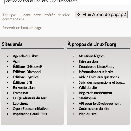
entrée de forum
une info Super Importante
Flux Atom de papap2
Trier par :
date
note
intérêt
dernier
commentaire
Revenir en haut de page
Sites amis
À propos de LinuxFr.org
Agenda du Libre
Mentions légales
April
Faire un don
Éditions D-BookeR
L’équipe de LinuxFr.org
Éditions Diamond
Informations sur le site
Éditions Eyrolles
Aide / Foire aux questions
Éditions ENI
Suivi des suggestions et bogues
En Vente Libre
Wiki du site
Framasoft
Règles de modération
La Quadrature du Net
Statistiques
Lea-Linux
API pour le développement
Open Source Initiative
Code source du site
Imprimerie Grafik Plus
Plan du site