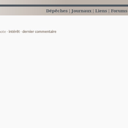
Dépêches
Journaux
Liens
Forums
note
intérêt
dernier commentaire
e