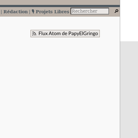
Rédaction
🎙️ Projets Libres
Flux Atom de PapyElGringo