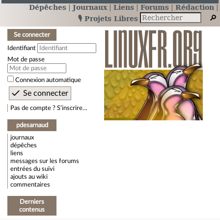
Dépêches
Journaux
Liens
Forums
Rédaction
🎙️ Projets Libres
Se connecter
Identifiant
Mot de passe
Connexion automatique
Pas de compte ? S’inscrire…
pdesarnaud
journaux
dépêches
liens
messages sur les forums
entrées du suivi
ajouts au wiki
commentaires
Derniers
contenus