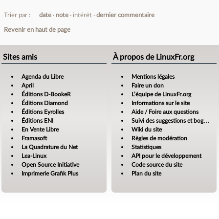
Trier par :
date
note
intérêt
dernier commentaire
Revenir en haut de page
Sites amis
À propos de LinuxFr.org
Agenda du Libre
Mentions légales
April
Faire un don
Éditions D-BookeR
L’équipe de LinuxFr.org
Éditions Diamond
Informations sur le site
Éditions Eyrolles
Aide / Foire aux questions
Éditions ENI
Suivi des suggestions et bogues
En Vente Libre
Wiki du site
Framasoft
Règles de modération
La Quadrature du Net
Statistiques
Lea-Linux
API pour le développement
Open Source Initiative
Code source du site
Imprimerie Grafik Plus
Plan du site