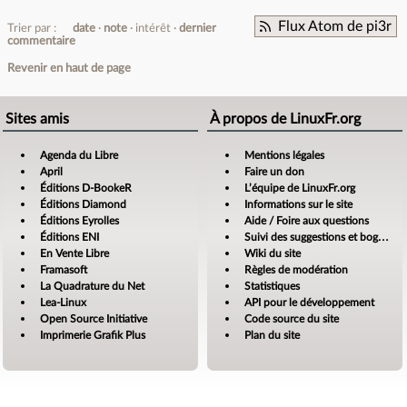
Flux Atom de pi3r
Trier par :
date
note
intérêt
dernier
commentaire
Revenir en haut de page
Sites amis
À propos de LinuxFr.org
Agenda du Libre
Mentions légales
April
Faire un don
Éditions D-BookeR
L’équipe de LinuxFr.org
Éditions Diamond
Informations sur le site
Éditions Eyrolles
Aide / Foire aux questions
Éditions ENI
Suivi des suggestions et bogues
En Vente Libre
Wiki du site
Framasoft
Règles de modération
La Quadrature du Net
Statistiques
Lea-Linux
API pour le développement
Open Source Initiative
Code source du site
Imprimerie Grafik Plus
Plan du site