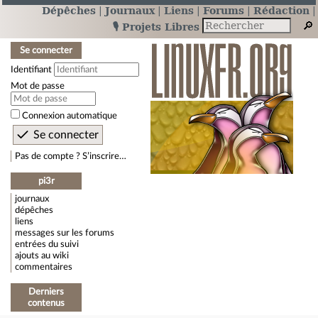
Dépêches
Journaux
Liens
Forums
Rédaction
🎙️ Projets Libres
Se connecter
Identifiant
Mot de passe
Connexion automatique
Pas de compte ? S’inscrire…
pi3r
journaux
dépêches
liens
messages sur les forums
entrées du suivi
ajouts au wiki
commentaires
Derniers
contenus