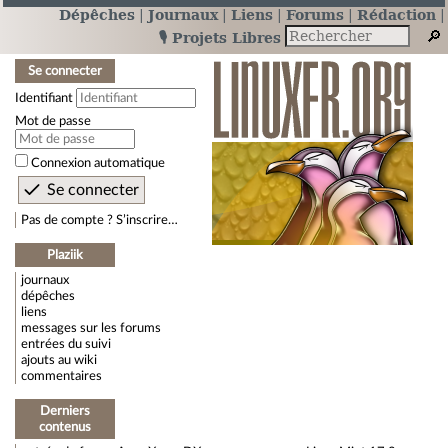
Dépêches
Journaux
Liens
Forums
Rédaction
🎙️ Projets Libres
Se connecter
Identifiant
Mot de passe
Connexion automatique
Pas de compte ? S’inscrire…
Plaziik
journaux
dépêches
liens
messages sur les forums
entrées du suivi
ajouts au wiki
commentaires
Derniers
contenus