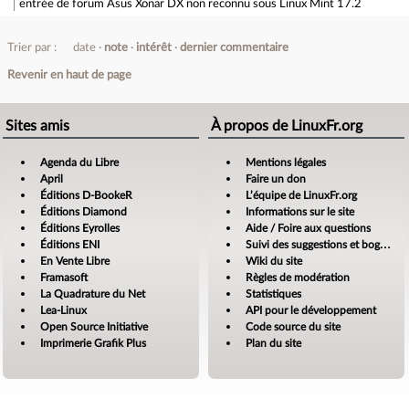
entrée de forum
Asus Xonar DX non reconnu sous Linux Mint 17.2
Trier par :
date
note
intérêt
dernier commentaire
Revenir en haut de page
Sites amis
À propos de LinuxFr.org
Agenda du Libre
Mentions légales
April
Faire un don
Éditions D-BookeR
L’équipe de LinuxFr.org
Éditions Diamond
Informations sur le site
Éditions Eyrolles
Aide / Foire aux questions
Éditions ENI
Suivi des suggestions et bogues
En Vente Libre
Wiki du site
Framasoft
Règles de modération
La Quadrature du Net
Statistiques
Lea-Linux
API pour le développement
Open Source Initiative
Code source du site
Imprimerie Grafik Plus
Plan du site