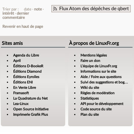
Flux Atom des dépêches de qbert
Trier par :
date
note
intérêt
dernier
commentaire
Revenir en haut de page
Sites amis
À propos de LinuxFr.org
Agenda du Libre
Mentions légales
April
Faire un don
Éditions D-BookeR
L’équipe de LinuxFr.org
Éditions Diamond
Informations sur le site
Éditions Eyrolles
Aide / Foire aux questions
Éditions ENI
Suivi des suggestions et bogues
En Vente Libre
Wiki du site
Framasoft
Règles de modération
La Quadrature du Net
Statistiques
Lea-Linux
API pour le développement
Open Source Initiative
Code source du site
Imprimerie Grafik Plus
Plan du site