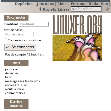
Dépêches
Journaux
Liens
Forums
Rédaction
🎙️ Projets Libres
Se connecter
Identifiant
Mot de passe
Connexion automatique
Pas de compte ? S’inscrire…
qbert
journaux
dépêches
liens
messages sur les forums
entrées du suivi
ajouts au wiki
commentaires
Derniers
contenus