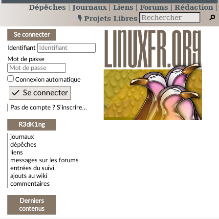
Dépêches
Journaux
Liens
Forums
Rédaction
🎙️ Projets Libres
Se connecter
Identifiant
Mot de passe
Connexion automatique
Pas de compte ? S’inscrire…
R3dK1ng
journaux
dépêches
liens
messages sur les forums
entrées du suivi
ajouts au wiki
commentaires
Derniers
contenus