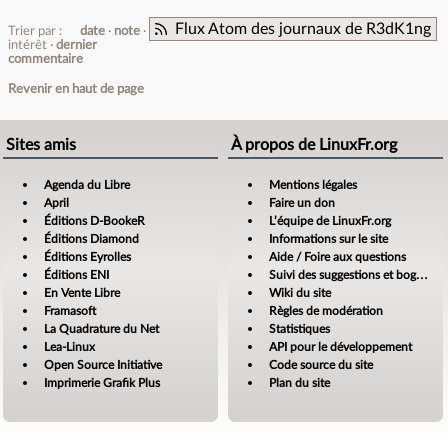
Flux Atom des journaux de R3dK1ng
Trier par :
date
note
intérêt
dernier
commentaire
Revenir en haut de page
Sites amis
À propos de LinuxFr.org
Agenda du Libre
Mentions légales
April
Faire un don
Éditions D-BookeR
L’équipe de LinuxFr.org
Éditions Diamond
Informations sur le site
Éditions Eyrolles
Aide / Foire aux questions
Éditions ENI
Suivi des suggestions et bogues
En Vente Libre
Wiki du site
Framasoft
Règles de modération
La Quadrature du Net
Statistiques
Lea-Linux
API pour le développement
Open Source Initiative
Code source du site
Imprimerie Grafik Plus
Plan du site