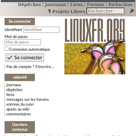
Dépêches
Journaux
Liens
Forums
Rédaction
🎙️ Projets Libres
Se connecter
Identifiant
Mot de passe
Connexion automatique
Pas de compte ? S’inscrire…
ralain68
journaux
dépêches
liens
messages sur les forums
entrées du suivi
ajouts au wiki
commentaires
Derniers
contenus