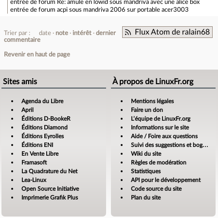
entrée de forum
Re: amule en lowid sous mandriva avec une alice box
entrée de forum
acpi sous mandriva 2006 sur portable acer3003
Flux Atom de ralain68
Trier par :
date
note
intérêt
dernier
commentaire
Revenir en haut de page
Sites amis
À propos de LinuxFr.org
Agenda du Libre
Mentions légales
April
Faire un don
Éditions D-BookeR
L’équipe de LinuxFr.org
Éditions Diamond
Informations sur le site
Éditions Eyrolles
Aide / Foire aux questions
Éditions ENI
Suivi des suggestions et bogues
En Vente Libre
Wiki du site
Framasoft
Règles de modération
La Quadrature du Net
Statistiques
Lea-Linux
API pour le développement
Open Source Initiative
Code source du site
Imprimerie Grafik Plus
Plan du site