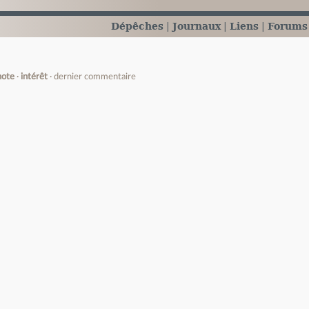
Dépêches
Journaux
Liens
Forums
note
intérêt
dernier commentaire
e