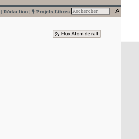
Rédaction
🎙️ Projets Libres
Flux Atom de ralf