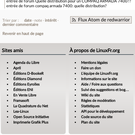
entrée de forum
Quelle distribution pour un COMPAQ ARMADA 7400??
entrée de forum
compaq armada 7400: quelle distribution?
Flux Atom de redwarrior
Trier par :
date
note
intérêt
dernier commentaire
Revenir en haut de page
Sites amis
À propos de LinuxFr.org
Agenda du Libre
Mentions légales
April
Faire un don
Éditions D-BookeR
L’équipe de LinuxFr.org
Éditions Diamond
Informations sur le site
Éditions Eyrolles
Aide / Foire aux questions
Éditions ENI
Suivi des suggestions et bogues
En Vente Libre
Wiki du site
Framasoft
Règles de modération
La Quadrature du Net
Statistiques
Lea-Linux
API pour le développement
Open Source Initiative
Code source du site
Imprimerie Grafik Plus
Plan du site