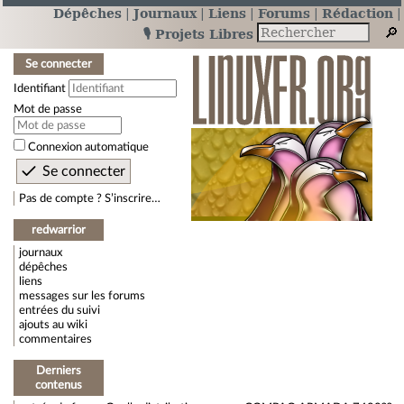
Dépêches
Journaux
Liens
Forums
Rédaction
🎙️ Projets Libres
Se connecter
Identifiant
Mot de passe
Connexion automatique
Pas de compte ? S’inscrire…
redwarrior
journaux
dépêches
liens
messages sur les forums
entrées du suivi
ajouts au wiki
commentaires
Derniers
contenus