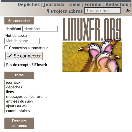
Dépêches
Journaux
Liens
Forums
Rédaction
🎙️ Projets Libres
Se connecter
Identifiant
Mot de passe
Connexion automatique
Pas de compte ? S’inscrire…
rems
journaux
dépêches
liens
messages sur les forums
entrées du suivi
ajouts au wiki
commentaires
Derniers
contenus