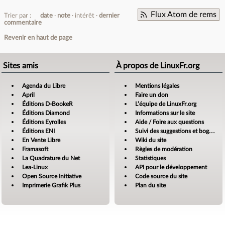
Flux Atom de rems
Trier par :
date
note
intérêt
dernier
commentaire
Revenir en haut de page
Sites amis
À propos de LinuxFr.org
Agenda du Libre
Mentions légales
April
Faire un don
Éditions D-BookeR
L’équipe de LinuxFr.org
Éditions Diamond
Informations sur le site
Éditions Eyrolles
Aide / Foire aux questions
Éditions ENI
Suivi des suggestions et bogues
En Vente Libre
Wiki du site
Framasoft
Règles de modération
La Quadrature du Net
Statistiques
Lea-Linux
API pour le développement
Open Source Initiative
Code source du site
Imprimerie Grafik Plus
Plan du site