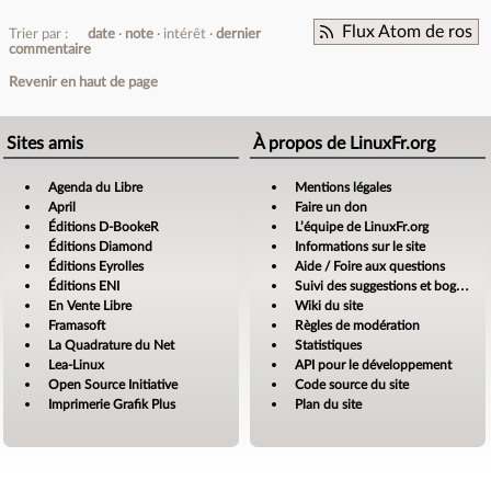
Flux Atom de ros
Trier par :
date
note
intérêt
dernier
commentaire
Revenir en haut de page
Sites amis
À propos de LinuxFr.org
Agenda du Libre
Mentions légales
April
Faire un don
Éditions D-BookeR
L’équipe de LinuxFr.org
Éditions Diamond
Informations sur le site
Éditions Eyrolles
Aide / Foire aux questions
Éditions ENI
Suivi des suggestions et bogues
En Vente Libre
Wiki du site
Framasoft
Règles de modération
La Quadrature du Net
Statistiques
Lea-Linux
API pour le développement
Open Source Initiative
Code source du site
Imprimerie Grafik Plus
Plan du site