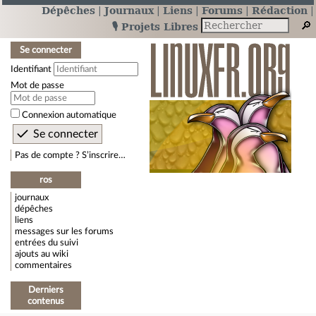
Dépêches
Journaux
Liens
Forums
Rédaction
🎙️ Projets Libres
Se connecter
Identifiant
Mot de passe
Connexion automatique
Pas de compte ? S’inscrire…
ros
journaux
dépêches
liens
messages sur les forums
entrées du suivi
ajouts au wiki
commentaires
Derniers
contenus